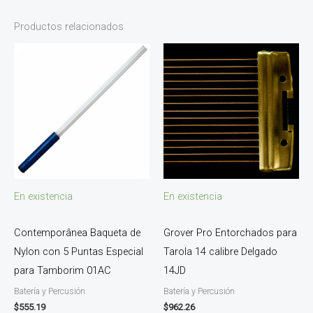
Productos relacionados
En existencia
En existencia
Contemporânea Baqueta de
Grover Pro Entorchados para
Nylon con 5 Puntas Especial
Tarola 14 calibre Delgado
para Tamborim 01AC
14JD
Batería y Percusión
Batería y Percusión
$
555.19
$
962.26