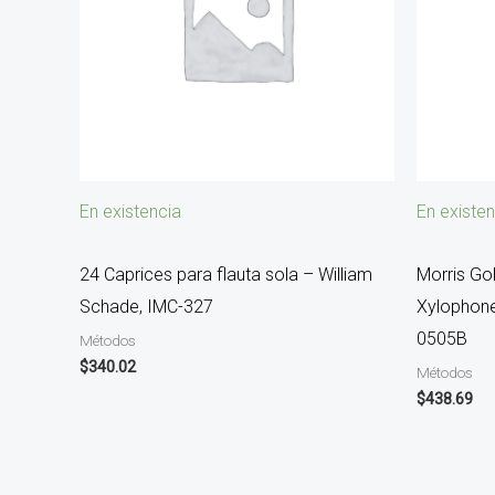
En existencia
En existen
24 Caprices para flauta sola – William
Morris Go
Schade, IMC-327
Xylophone
0505B
Métodos
$
340.02
Métodos
$
438.69