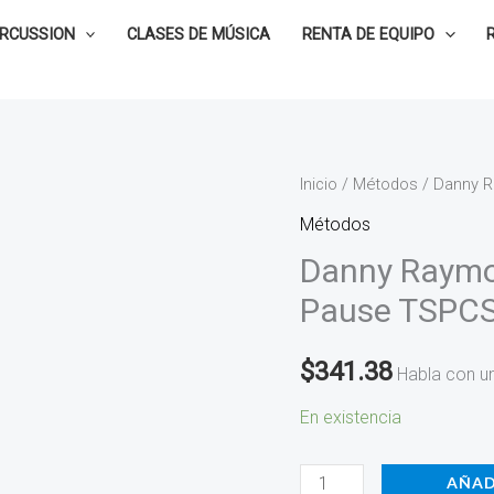
ERCUSSION
CLASES DE MÚSICA
RENTA DE EQUIPO
Danny
Inicio
/
Métodos
/ Danny R
Raymond
Métodos
-
Danny Raymo
Rebel
Pause TSPCS
Without
A
$
341.38
Habla con u
Pause
TSPCS-
En existencia
43
cantidad
AÑAD