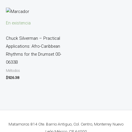
En existencia
Chuck Silverman – Practical
Applications: Afro-Caribbean
Rhythms for the Drumset 00-
0633B
Métodos
$
926.38
Matamoros 814 Ote. Barrio Antiguo, Col. Centro, Monterrey Nuevo
León México. CP. 64000