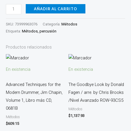
00296307
AÑADIR AL CARRITO
cantidad
SKU:
73999963076
Categoría:
Métodos
Etiqueta:
Métodos, percusión
Productos relacionados
En existencia
En existencia
Advanced Techniques for the
The Goodbye Look by Donald
Modern Drummer, Jim Chapin,
Fagen / arre. by Chris Brooks
Volume 1, Libro más CD,
/Nivel Avanzado ROW-93CS5
0681B
Métodos
$
1,137.93
Métodos
$
609.15