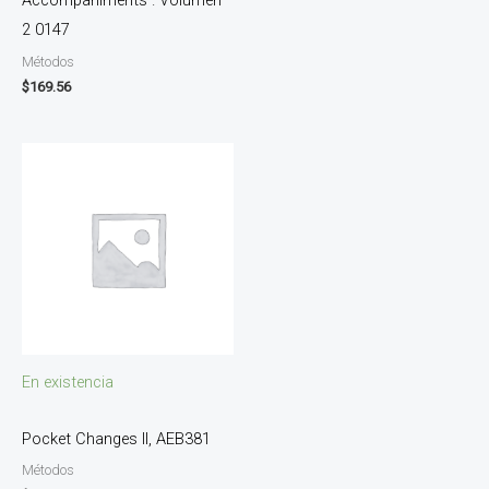
Accompaniments . Volumen
2 0147
Métodos
$
169.56
En existencia
Pocket Changes II, AEB381
Métodos