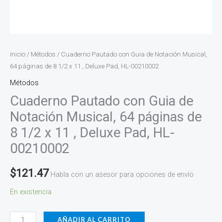
11
,
Deluxe
Pad,
Inicio
/
Métodos
/ Cuaderno Pautado con Guia de Notación Musical,
HL-
64 páginas de 8 1/2 x 11 , Deluxe Pad, HL-00210002
00210002
Métodos
cantidad
Cuaderno Pautado con Guia de
Notación Musical, 64 páginas de
8 1/2 x 11 , Deluxe Pad, HL-
00210002
$
121.47
Habla con un asesor para opciones de envío
En existencia
AÑADIR AL CARRITO