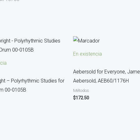
En existencia
cia
Aebersold for Everyone, Jam
ght – Polyrhythmic Studies for
Aebersold, AEB60/1176H
um 00-0105B
Métodos
$
172.50