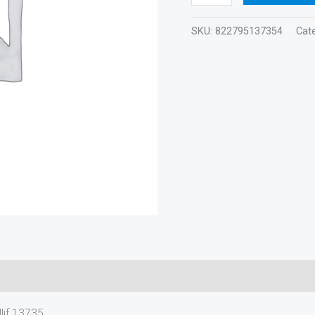
cantidad
SKU:
822795137354
Cat
lif 13735