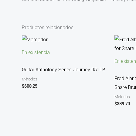
Productos relacionados
En existencia
En existen
Guitar Anthology Series Journey 0511B
Fred Albri
Métodos
$
608.25
Snare Dr
Métodos
$
389.70