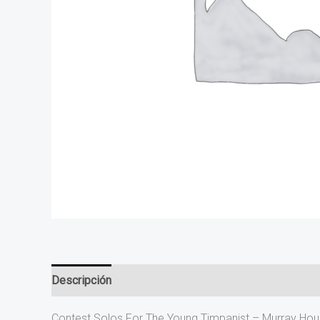
Descripción
Valoraciones (0)
Contest Solos For The Young Timpanist – Murray Houl