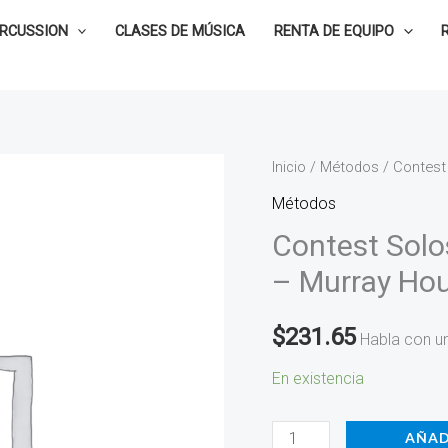
ERCUSSION
CLASES DE MÚSICA
RENTA DE EQUIPO
Contest
Inicio
/
Métodos
/ Contest
Solos
Métodos
For
Contest Solo
The
– Murray Hou
Young
Timpanist
$
231.65
Habla con u
-
Murray
En existencia
Houllif
13735
AÑAD