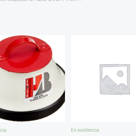
cia
En existencia