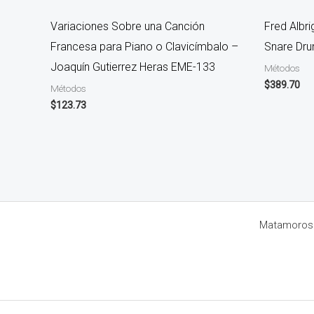
Variaciones Sobre una Canción
Fred Albri
Francesa para Piano o Clavicímbalo –
Snare Dr
Joaquín Gutierrez Heras EME-133
Métodos
$
389.70
Métodos
$
123.73
Matamoros 8