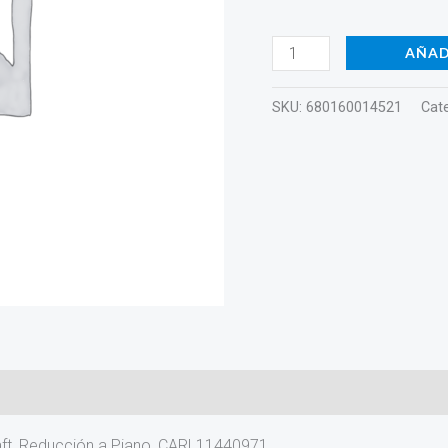
a
Piano,
AÑAD
CARL11440971
cantidad
SKU:
680160014521
Cat
raft, Reducción a Piano, CARL11440971