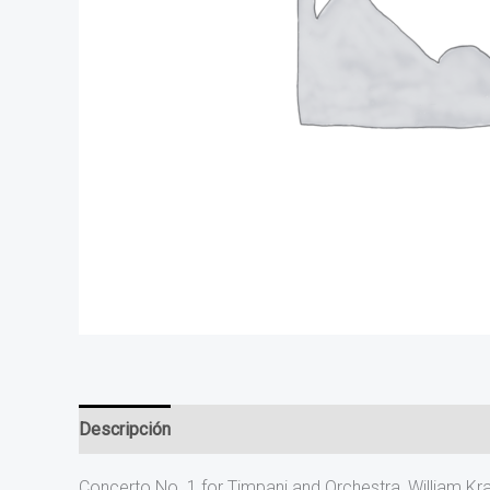
Descripción
Valoraciones (0)
Concerto No. 1 for Timpani and Orchestra, William K