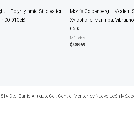
ght – Polyrhythmic Studies for
Morris Goldenberg – Modern S
um 00-0105B
Xylophone, Marimba, Vibrapho
0505B
Métodos
$
438.69
14 Ote. Barrio Antiguo, Col. Centro, Monterrey Nuevo León Méxic