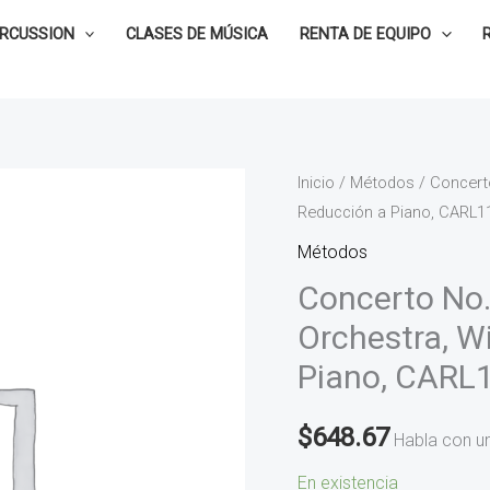
ERCUSSION
CLASES DE MÚSICA
RENTA DE EQUIPO
Concerto
Inicio
/
Métodos
/ Concerto
Reducción a Piano, CARL
No.
1
Métodos
for
Concerto No.
Timpani
Orchestra, Wi
and
Piano, CARL
Orchestra,
William
$
648.67
Kraft,
Habla con u
Reducción
En existencia