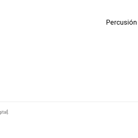
Percusión
tal].