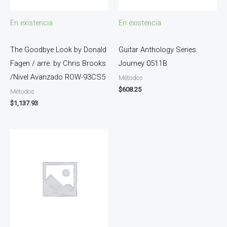
En existencia
En existencia
The Goodbye Look by Donald
Guitar Anthology Series
Fagen / arre. by Chris Brooks
Journey 0511B
/Nivel Avanzado ROW-93CS5
Métodos
$
608.25
Métodos
$
1,137.93