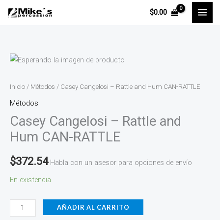
Ir
$
0.00
al
contenido
Casey
Cangelosi
-
Inicio
/
Métodos
/ Casey Cangelosi – Rattle and Hum CAN-RATTLE
Rattle
Métodos
and
Casey Cangelosi – Rattle and
Hum
Hum CAN-RATTLE
CAN-
RATTLE
$
372.54
Habla con un asesor para opciones de envío
cantidad
En existencia
AÑADIR AL CARRITO