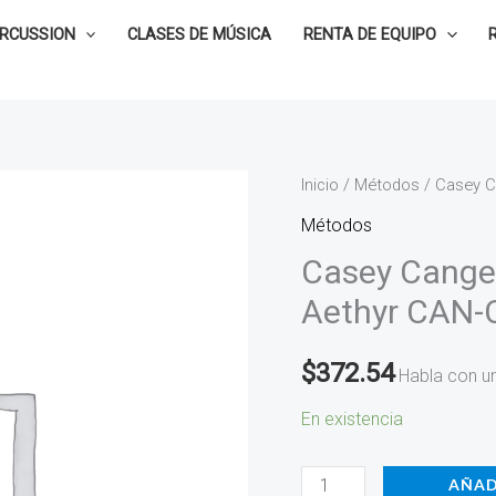
ERCUSSION
CLASES DE MÚSICA
RENTA DE EQUIPO
Casey
Inicio
/
Métodos
/ Casey C
Cangelosi
Métodos
-
Casey Cangel
Character
Aethyr CAN
No.
5
$
372.54
Habla con u
Aethyr
CAN-
En existencia
CHARACTER5
cantidad
AÑAD