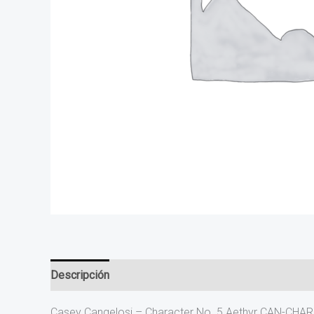
Descripción
Valoraciones (0)
Casey Cangelosi – Character No. 5 Aethyr CAN-CH