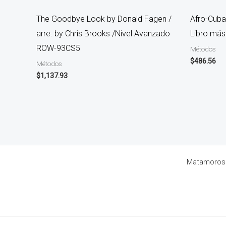
The Goodbye Look by Donald Fagen /
Afro-Cuba
arre. by Chris Brooks /Nivel Avanzado
Libro má
ROW-93CS5
Métodos
$
486.56
Métodos
$
1,137.93
Matamoros 8