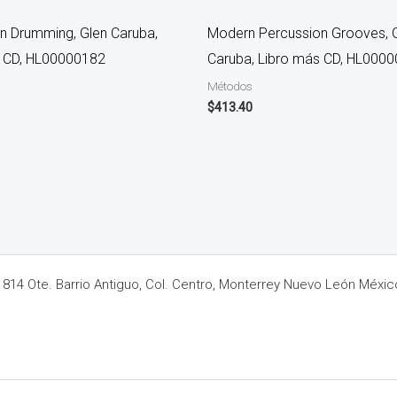
n Drumming, Glen Caruba,
Modern Percussion Grooves, 
s CD, HL00000182
Caruba, Libro más CD, HL000
Métodos
$
413.40
14 Ote. Barrio Antiguo, Col. Centro, Monterrey Nuevo León Méxic