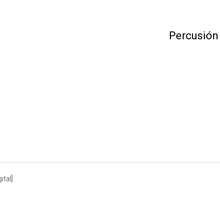
Percusión
tal].