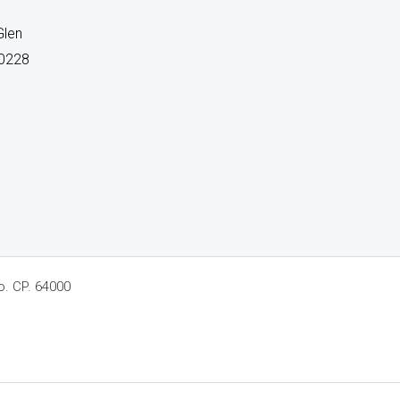
Glen
00228
o. CP. 64000