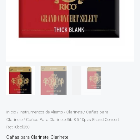
Inicio
/
Instrumentos de Aliento
/
Clarinete
/
Cañas para
Clarinete
/ Cañas Para Clarinete Sib 3.5 10pzs Grand Concert
Rgt10bcl350
Cañas para Clarinete
,
Clarinete