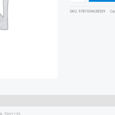
cantidad
SKU:
9781934638309
Ca
li, TRY1135