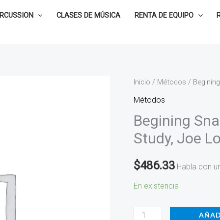
ERCUSSION
CLASES DE MÚSICA
RENTA DE EQUIPO
Begining
Inicio
/
Métodos
/ Beginin
Snare
Métodos
Drum
Begining Sna
and
Study, Joe Lo
Drum
Set
$
486.33
Habla con u
Study,
Joe
En existencia
Locatelli,
TRY1135
AÑAD