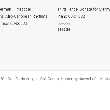
verman – Practical
Third Handel Sonata for Mari
ons: Afro-Caribbean Rhythms
Piano 00-0103B
rumset 00-0633B
Métodos
$
169.34
14 Ote. Barrio Antiguo, Col. Centro, Monterrey Nuevo León Méxic