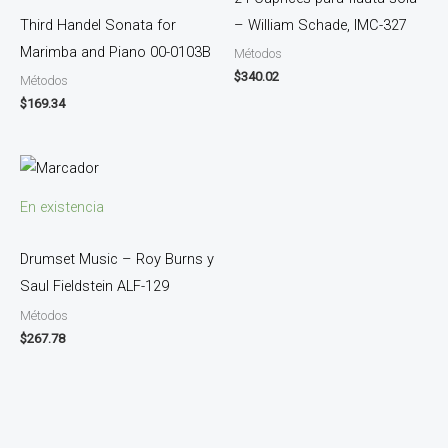
Third Handel Sonata for
– William Schade, IMC-327
Marimba and Piano 00-0103B
Métodos
$
340.02
Métodos
$
169.34
En existencia
Drumset Music – Roy Burns y
Saul Fieldstein ALF-129
Métodos
$
267.78