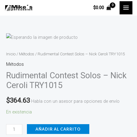
Ir
$
0.00
al
contenido
Rudimental
Contest
Solos
Inicio
/
Métodos
/ Rudimental Contest Solos – Nick Ceroli TRY1015
-
Métodos
Nick
Rudimental Contest Solos – Nick
Ceroli
Ceroli TRY1015
TRY1015
cantidad
$
364.63
Habla con un asesor para opciones de envío
En existencia
AÑADIR AL CARRITO