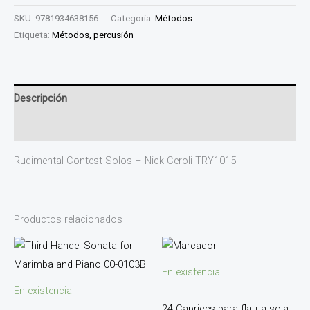
SKU:
9781934638156
Categoría:
Métodos
Etiqueta:
Métodos, percusión
Descripción
Valoraciones (0)
Rudimental Contest Solos – Nick Ceroli TRY1015
Productos relacionados
En existencia
En existencia
24 Caprices para flauta sola