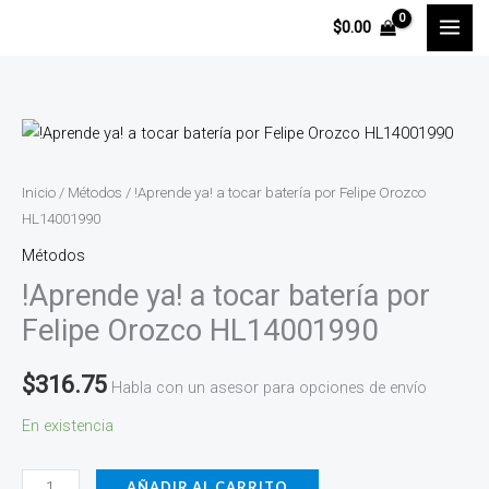
Ir
$
0.00
al
contenido
!Aprende
ya!
a
Inicio
/
Métodos
/ !Aprende ya! a tocar batería por Felipe Orozco
tocar
HL14001990
batería
Métodos
por
!Aprende ya! a tocar batería por
Felipe
Felipe Orozco HL14001990
Orozco
HL14001990
$
316.75
Habla con un asesor para opciones de envío
cantidad
En existencia
AÑADIR AL CARRITO