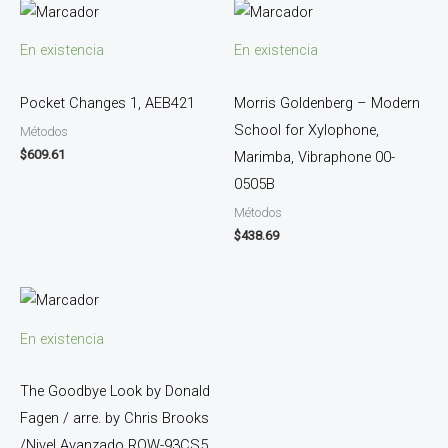
En existencia
En existencia
Pocket Changes 1, AEB421
Morris Goldenberg – Modern
School for Xylophone,
Métodos
$
609.61
Marimba, Vibraphone 00-
0505B
Métodos
$
438.69
En existencia
The Goodbye Look by Donald
Fagen / arre. by Chris Brooks
/Nivel Avanzado ROW-93CS5