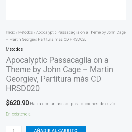
CD
HRSD020
cantidad
Inicio
/
Métodos
/ Apocalyptic Passacaglia on a Theme by John Cage
– Martin Georgiev, Partitura más CD HRSD020
Métodos
Apocalyptic Passacaglia on a
Theme by John Cage – Martin
Georgiev, Partitura más CD
HRSD020
$
620.90
Habla con un asesor para opciones de envío
En existencia
AÑADIR AL CARRITO