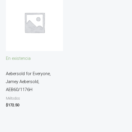
En existencia
Aebersold for Everyone,
Jamey Aebersold,
AEB60/1176H
Métodos
$
172.50