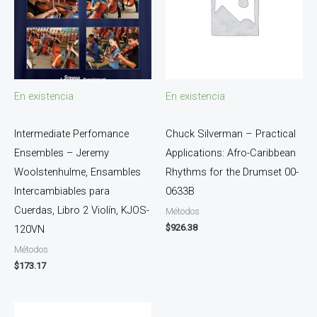
En existencia
En existencia
Intermediate Perfomance
Chuck Silverman – Practical
Ensembles – Jeremy
Applications: Afro-Caribbean
Woolstenhulme, Ensambles
Rhythms for the Drumset 00-
Intercambiables para
0633B
Cuerdas, Libro 2 Violín, KJOS-
Métodos
$
926.38
120VN
Métodos
$
173.17