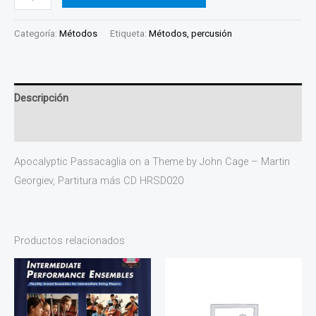
Categoría:
Métodos
Etiqueta:
Métodos, percusión
Descripción
Valoraciones (0)
Apocalyptic Passacaglia on a Theme by John Cage – Martin
Georgiev, Partitura más CD HRSD020
Productos relacionados