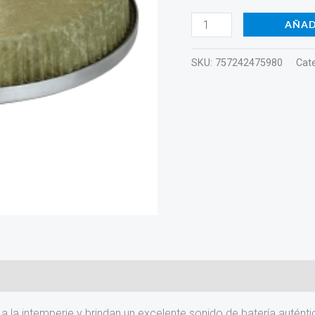
R900-
AÑAD
F5
cantidad
SKU:
757242475980
Cat
)
s a la intemperie y brindan un excelente sonido de batería aut