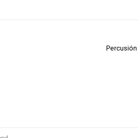
Percusión
tal].