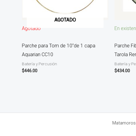
AGOTADO
Agotado
En existen
Parche para Tom de 10″de 1 capa
Parche Fi
Aquarian CC10
Tarola Re
Batería y Percusión
Batería y P
$
446.00
$
434.00
Matamoros 8