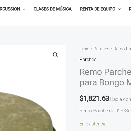
ERCUSSION
CLASES DE MÚSICA
RENTA DE EQUIPO
Remo
Inicio
/
Parches
/ Remo Par
Parche
Parches
de
Remo Parche 
9"
para Bongo 
R-
Series
$
1,821.63
Habla con
Fiberskyn
para
Remo Parche de 9″ R-Se
Bongo
En existencia
M6-