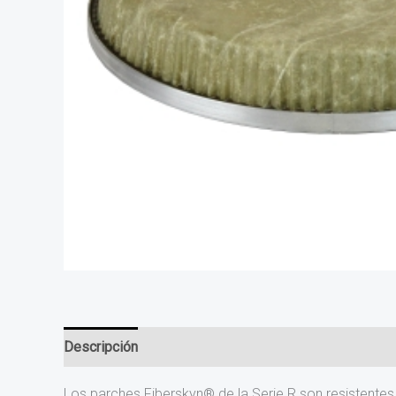
Descripción
Información adicional
Valoraciones (0
Los parches Fiberskyn® de la Serie R son resistente