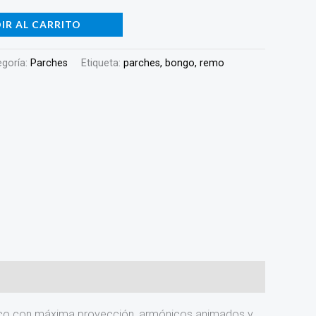
IR AL CARRITO
egoría:
Parches
Etiqueta:
parches, bongo, remo
éntico con máxima proyección, armónicos animados y