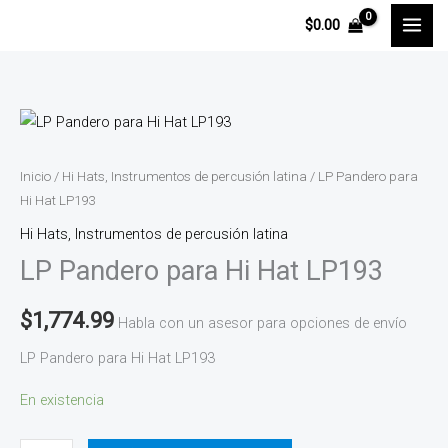
Ir
$
0.00
al
contenido
LP
Pandero
para
Inicio
/
Hi Hats, Instrumentos de percusión latina
/ LP Pandero para
Hi
Hi Hat LP193
Hat
Hi Hats, Instrumentos de percusión latina
LP193
LP Pandero para Hi Hat LP193
cantidad
$
1,774.99
Habla con un asesor para opciones de envío
LP Pandero para Hi Hat LP193
En existencia