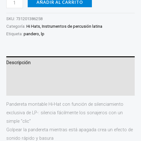
AÑADIR AL CARRITO
SKU:
731201386258
Categoría:
Hi Hats, Instrumentos de percusión latina
Etiqueta:
pandero, lp
Descripción
Información adicional
Valoraciones (0)
Pandereta montable Hi-Hat con función de silenciamiento
exclusiva de LP-: silencia fácilmente los sonajeros con un
simple “clic”
Golpear la pandereta mientras está apagada crea un efecto de
sonido rápido y basura