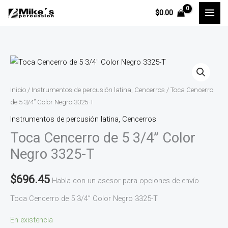
Ir
$
0.00
al
contenido
Toca
Cencerro
de
Inicio
/
Instrumentos de percusión latina, Cencerros
/ Toca Cencerro
5
de 5 3/4” Color Negro 3325-T
3/4''
Instrumentos de percusión latina, Cencerros
Color
Toca Cencerro de 5 3/4” Color
Negro
Negro 3325-T
3325-
T
$
696.45
Habla con un asesor para opciones de envío
cantidad
Toca Cencerro de 5 3/4” Color Negro 3325-T
En existencia