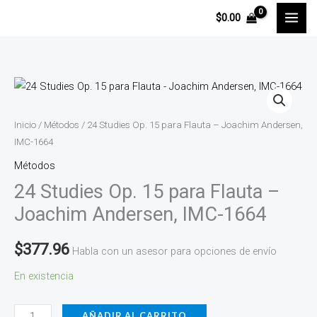
Ir
$
0.00
al
contenido
24
Studies
Op.
Inicio
/
Métodos
/ 24 Studies Op. 15 para Flauta – Joachim Andersen,
15
IMC-1664
para
Métodos
Flauta
24 Studies Op. 15 para Flauta –
-
Joachim Andersen, IMC-1664
Joachim
Andersen,
$
377.96
Habla con un asesor para opciones de envío
IMC-
En existencia
1664
cantidad
AÑADIR AL CARRITO