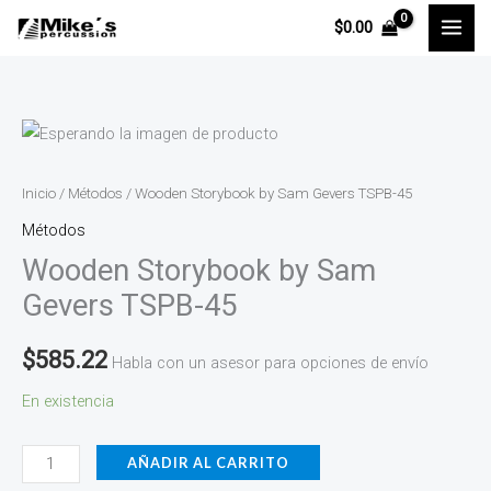
Ir
$
0.00
al
contenido
Wooden
Storybook
by
Inicio
/
Métodos
/ Wooden Storybook by Sam Gevers TSPB-45
Sam
Métodos
Gevers
Wooden Storybook by Sam
TSPB-
Gevers TSPB-45
45
cantidad
$
585.22
Habla con un asesor para opciones de envío
En existencia
AÑADIR AL CARRITO