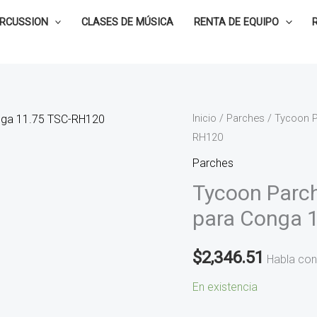
ERCUSSION
CLASES DE MÚSICA
RENTA DE EQUIPO
Tycoon
Inicio
/
Parches
/ Tycoon P
RH120
Parche
de
Parches
Cuero
Tycoon Parch
Signature
para Conga 
Series
para
$
2,346.51
Habla con
Conga
11.75
En existencia
TSC-