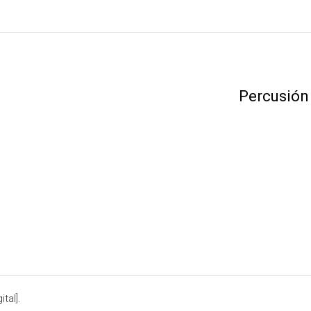
Percusión
tal].