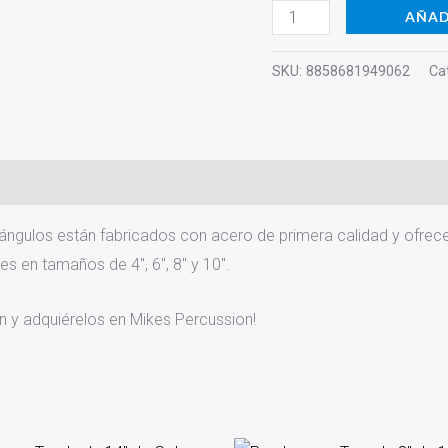
RH120
AÑAD
cantidad
SKU:
8858681949062
Ca
riángulos están fabricados con acero de primera calidad y ofr
es en tamaños de 4″, 6″, 8″ y 10″.
 y adquiérelos en Mikes Percussion!