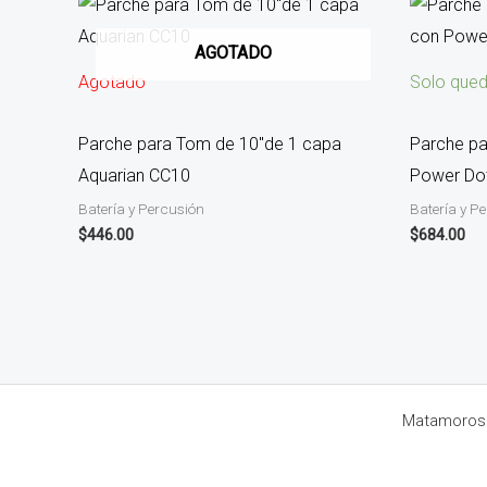
AGOTADO
Agotado
Solo qued
Parche para Tom de 10″de 1 capa
Parche pa
Aquarian CC10
Power Do
Batería y Percusión
Batería y P
$
446.00
$
684.00
Matamoros 8