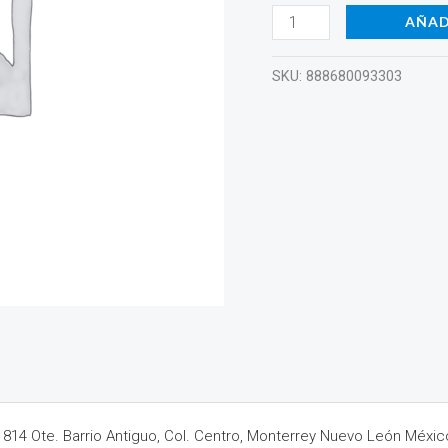
&
AÑAD
9
MORE
SKU:
888680093303
ROCK
HITS
HL-
00152224
cantidad
14 Ote. Barrio Antiguo, Col. Centro, Monterrey Nuevo León Méxic