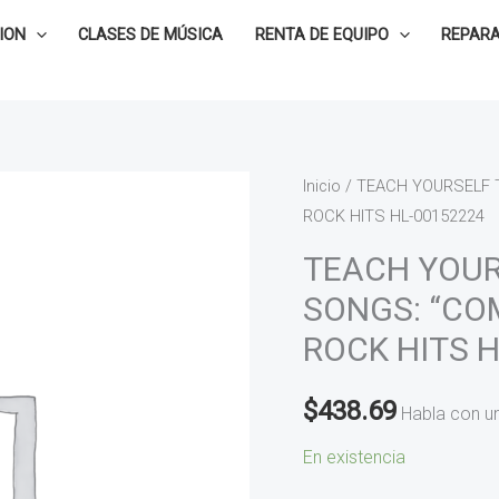
ION
CLASES DE MÚSICA
RENTA DE EQUIPO
REPARA
TEACH
Inicio
/ TEACH YOURSELF T
ROCK HITS HL-00152224
YOURSELF
TO
TEACH YOUR
PLAY
SONGS: “COM
GUITAR
ROCK HITS 
SONGS:
“COME
$
438.69
AS
Habla con u
YOU
En existencia
ARE”