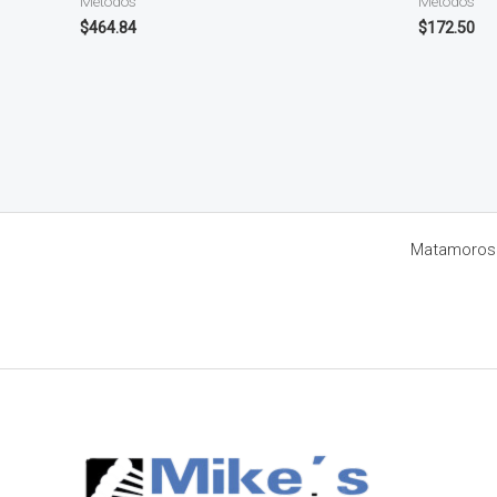
Métodos
Métodos
$
464.84
$
172.50
Matamoros 8