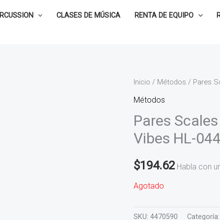
ERCUSSION
CLASES DE MÚSICA
RENTA DE EQUIPO
Inicio
/
Métodos
/ Pares S
Métodos
Pares Scales 
Vibes HL-04
$
194.62
Habla con u
Agotado
SKU:
4470590
Categoría