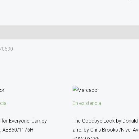
470590
cia
En existencia
 for Everyone, Jamey
The Goodbye Look by Donald 
d, AEB60/1176H
arre. by Chris Brooks /Nivel 
ROW-93CS5