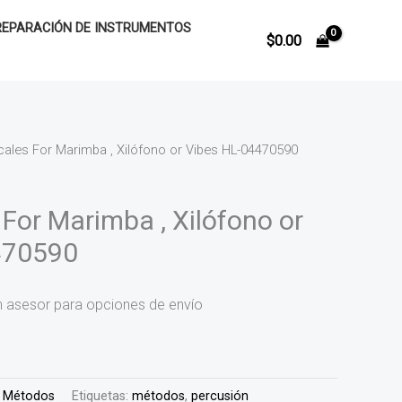
REPARACIÓN DE INSTRUMENTOS
$
0.00
cales For Marimba , Xilófono or Vibes HL-04470590
For Marimba , Xilófono or
470590
n asesor para opciones de envío
:
Métodos
Etiquetas:
métodos
,
percusión