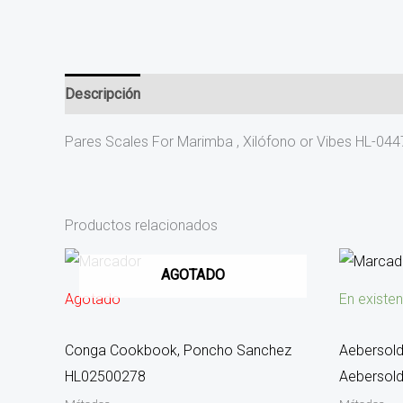
Descripción
Pares Scales For Marimba , Xilófono or Vibes HL-04
Productos relacionados
AGOTADO
Agotado
En existen
Conga Cookbook, Poncho Sanchez
Aebersold
HL02500278
Aebersol