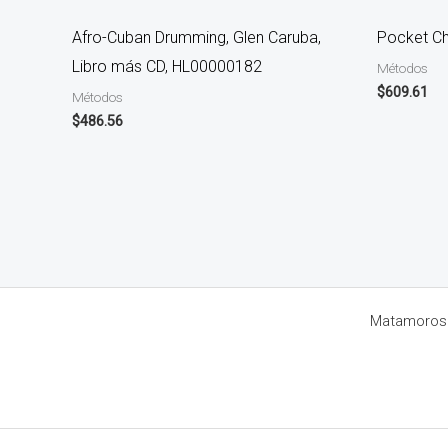
Afro-Cuban Drumming, Glen Caruba,
Pocket C
Libro más CD, HL00000182
Métodos
$
609.61
Métodos
$
486.56
Matamoros 8