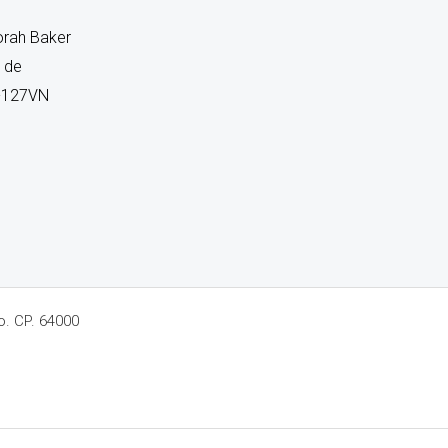
orah Baker
s de
S-127VN
o. CP. 64000