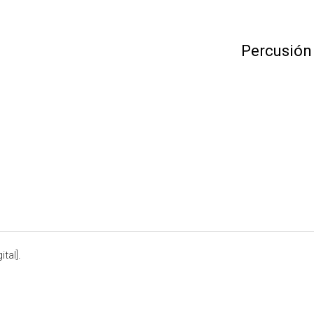
Percusión
tal].