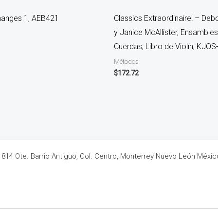
hanges 1, AEB421
Classics Extraordinaire! – Deb
y Janice McAllister, Ensamble
Cuerdas, Libro de Violín, KJO
Métodos
$
172.72
14 Ote. Barrio Antiguo, Col. Centro, Monterrey Nuevo León Méxic