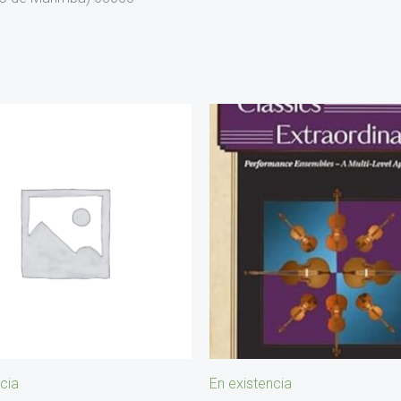
cia
En existencia