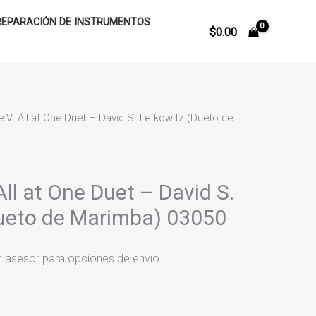
REPARACIÓN DE INSTRUMENTOS
$
0.00
e V: All at One Duet – David S. Lefkowitz (Dueto de
All at One Duet – David S.
ueto de Marimba) 03050
n asesor para opciones de envío