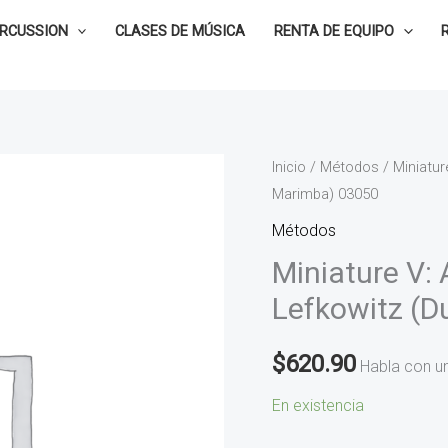
ERCUSSION
CLASES DE MÚSICA
RENTA DE EQUIPO
Miniature
Inicio
/
Métodos
/ Miniatur
Marimba) 03050
V:
All
Métodos
at
Miniature V: 
One
Lefkowitz (D
Duet
-
$
620.90
Habla con u
David
S.
En existencia
Lefkowitz