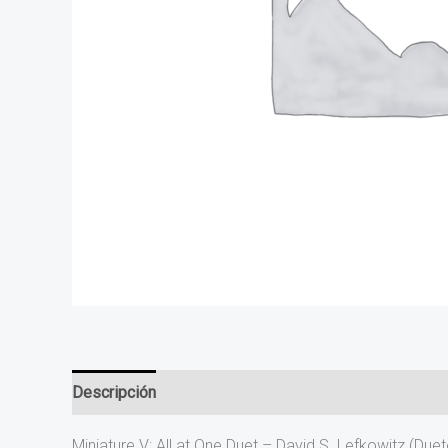
Descripción
Miniature V: All at One Duet – David S. Lefkowitz (D