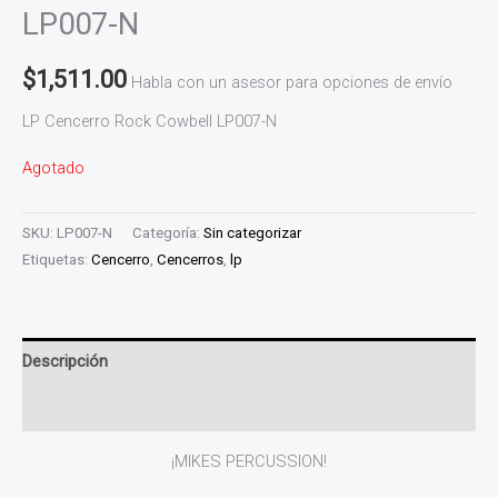
LP007-N
$
1,511.00
Habla con un asesor para opciones de envío
LP Cencerro Rock Cowbell LP007-N
Agotado
SKU:
LP007-N
Categoría:
Sin categorizar
Etiquetas:
Cencerro
,
Cencerros
,
lp
Descripción
Información adicional
¡MIKES PERCUSSION!