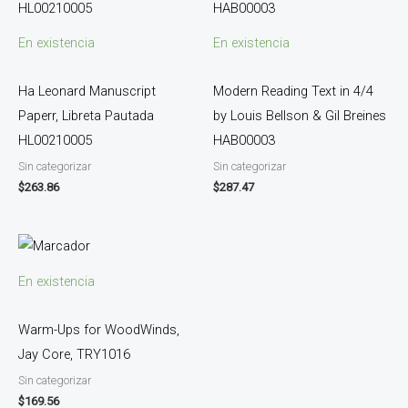
En existencia
En existencia
Ha Leonard Manuscript
Modern Reading Text in 4/4
Paperr, Libreta Pautada
by Louis Bellson & Gil Breines
HL00210005
HAB00003
Sin categorizar
Sin categorizar
$
263.86
$
287.47
En existencia
Warm-Ups for WoodWinds,
Jay Core, TRY1016
Sin categorizar
$
169.56