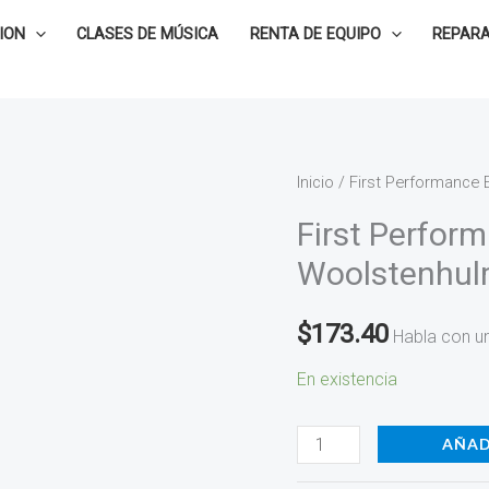
ION
CLASES DE MÚSICA
RENTA DE EQUIPO
REPARA
First
Inicio
/ First Performance
Performance
First Perfo
Ensembles
Woolstenhu
Jeremy
Woolstenhulme
$
173.40
Habla con u
KJOS-
119VN
En existencia
cantidad
AÑAD