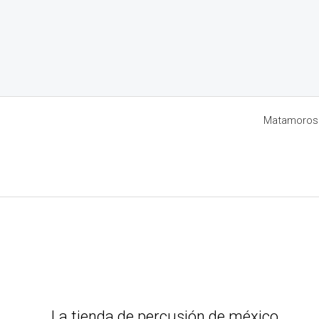
Matamoros 8
La tienda de percusión de méxico