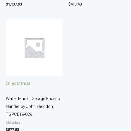
$
1,137.93
$
413.40
En existencia
Water Music, George Frideric
Handel, by John Herndon,
TSPCE19-029
Métodos
$
877.83