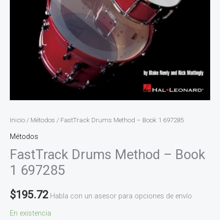
Inicio
/
Métodos
/ FastTrack Drums Method – Book 1 697285
Métodos
FastTrack Drums Method – Book
1 697285
$
195.72
Habla con un asesor para opciones de envío
En existencia