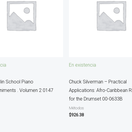
cia
En existencia
lin School Piano
Chuck Silverman – Practical
iments . Volumen 2 0147
Applications: Afro-Caribbean 
for the Drumset 00-0633B
Métodos
$
926.38