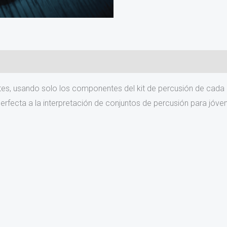
ntes, usando solo los componentes del kit de percusión de cada
rfecta a la interpretación de conjuntos de percusión para jóve