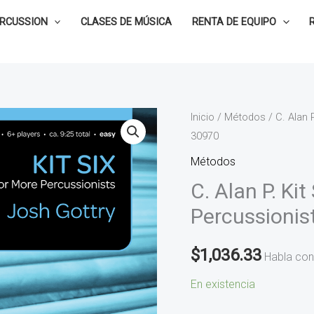
ERCUSSION
CLASES DE MÚSICA
RENTA DE EQUIPO
C.
Inicio
/
Métodos
/ C. Alan 
30970
Alan
P.
Métodos
Kit
C. Alan P. Kit
Six
Percussionis
for
6
$
1,036.33
Habla con
or
More
En existencia
Percussionist