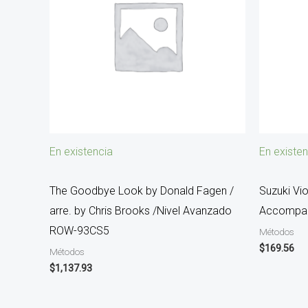
En existencia
En existen
The Goodbye Look by Donald Fagen /
Suzuki Vio
arre. by Chris Brooks /Nivel Avanzado
Accompan
ROW-93CS5
Métodos
$
169.56
Métodos
$
1,137.93