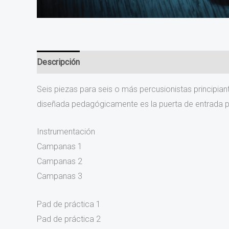
Descripción
Seis piezas para seis o más percusionistas principia
diseñada pedagógicamente es la puerta de entrada pe
Instrumentación
Campanas 1
Campanas 2
Campanas 3
Pad de práctica 1
Pad de práctica 2